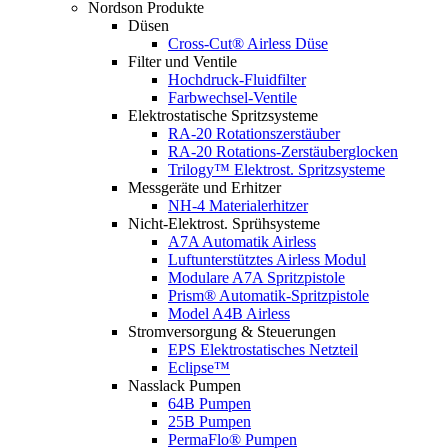
Nordson Produkte
Düsen
Cross-Cut® Airless Düse
Filter und Ventile
Hochdruck-Fluidfilter
Farbwechsel-Ventile
Elektrostatische Spritzsysteme
RA-20 Rotationszerstäuber
RA-20 Rotations-Zerstäuberglocken
Trilogy™ Elektrost. Spritzsysteme
Messgeräte und Erhitzer
NH-4 Materialerhitzer
Nicht-Elektrost. Sprühsysteme
A7A Automatik Airless
Luftunterstütztes Airless Modul
Modulare A7A Spritzpistole
Prism® Automatik-Spritzpistole
Model A4B Airless
Stromversorgung & Steuerungen
EPS Elektrostatisches Netzteil
Eclipse™
Nasslack Pumpen
64B Pumpen
25B Pumpen
PermaFlo® Pumpen