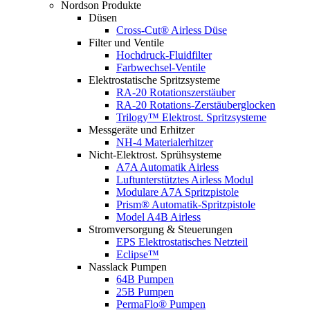
Nordson Produkte
Düsen
Cross-Cut® Airless Düse
Filter und Ventile
Hochdruck-Fluidfilter
Farbwechsel-Ventile
Elektrostatische Spritzsysteme
RA-20 Rotationszerstäuber
RA-20 Rotations-Zerstäuberglocken
Trilogy™ Elektrost. Spritzsysteme
Messgeräte und Erhitzer
NH-4 Materialerhitzer
Nicht-Elektrost. Sprühsysteme
A7A Automatik Airless
Luftunterstütztes Airless Modul
Modulare A7A Spritzpistole
Prism® Automatik-Spritzpistole
Model A4B Airless
Stromversorgung & Steuerungen
EPS Elektrostatisches Netzteil
Eclipse™
Nasslack Pumpen
64B Pumpen
25B Pumpen
PermaFlo® Pumpen