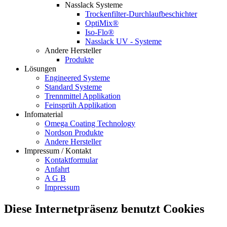
Nasslack Systeme
Trockenfilter-Durchlaufbeschichter
OptiMix®
Iso-Flo®
Nasslack UV - Systeme
Andere Hersteller
Produkte
Lösungen
Engineered Systeme
Standard Systeme
Trennmittel Applikation
Feinsprüh Applikation
Infomaterial
Omega Coating Technology
Nordson Produkte
Andere Hersteller
Impressum / Kontakt
Kontaktformular
Anfahrt
A G B
Impressum
Diese Internetpräsenz benutzt Cookies