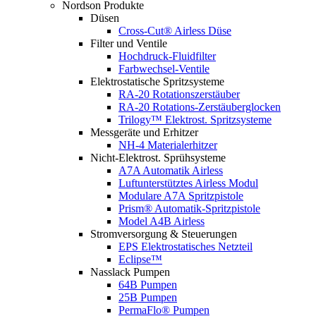
Nordson Produkte
Düsen
Cross-Cut® Airless Düse
Filter und Ventile
Hochdruck-Fluidfilter
Farbwechsel-Ventile
Elektrostatische Spritzsysteme
RA-20 Rotationszerstäuber
RA-20 Rotations-Zerstäuberglocken
Trilogy™ Elektrost. Spritzsysteme
Messgeräte und Erhitzer
NH-4 Materialerhitzer
Nicht-Elektrost. Sprühsysteme
A7A Automatik Airless
Luftunterstütztes Airless Modul
Modulare A7A Spritzpistole
Prism® Automatik-Spritzpistole
Model A4B Airless
Stromversorgung & Steuerungen
EPS Elektrostatisches Netzteil
Eclipse™
Nasslack Pumpen
64B Pumpen
25B Pumpen
PermaFlo® Pumpen