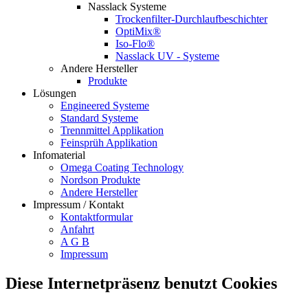
Nasslack Systeme
Trockenfilter-Durchlaufbeschichter
OptiMix®
Iso-Flo®
Nasslack UV - Systeme
Andere Hersteller
Produkte
Lösungen
Engineered Systeme
Standard Systeme
Trennmittel Applikation
Feinsprüh Applikation
Infomaterial
Omega Coating Technology
Nordson Produkte
Andere Hersteller
Impressum / Kontakt
Kontaktformular
Anfahrt
A G B
Impressum
Diese Internetpräsenz benutzt Cookies